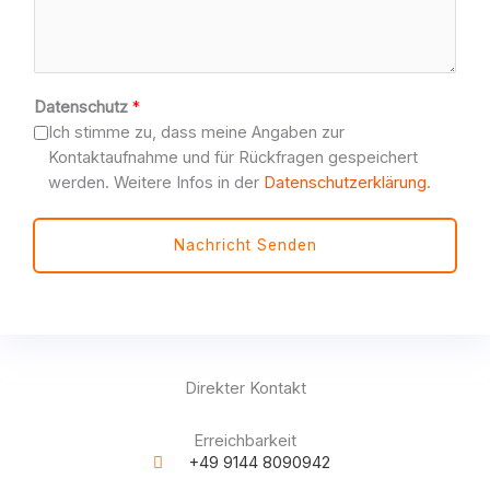
I
Datenschutz
*
c
Ich stimme zu, dass meine Angaben zur
h
Kontaktaufnahme und für Rückfragen gespeichert
(
werden. Weitere Infos in der
Datenschutzerklärung
.
o
p
Nachricht Senden
t
i
o
n
a
l
Direkter Kontakt
)
T
Erreichbarkeit
e
+49 9144 8090942
l