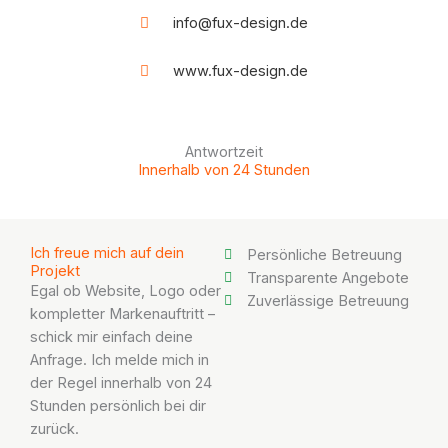
e
info@fux-design.de
f
o
www.fux-design.de
n
Antwortzeit
Innerhalb von 24 Stunden
Ich freue mich auf dein
Persönliche Betreuung
Projekt
Transparente Angebote
Egal ob Website, Logo oder
Zuverlässige Betreuung
kompletter Markenauftritt –
schick mir einfach deine
Anfrage. Ich melde mich in
der Regel innerhalb von 24
Stunden persönlich bei dir
zurück.